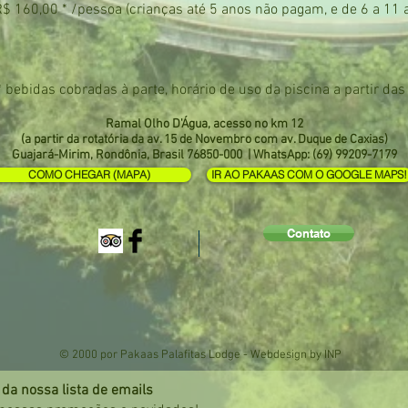
 R$ 160,00 * /pessoa (crianças até 5 anos não pagam, e de 6 a 1
* bebidas cobradas à parte, horário de uso da piscina a partir das
Ramal Olho D'Água, acesso no km 12
(a partir da rotatória da av. 15 de Novembro com av. Duque de Caxias)
Guajará-Mirim, Rondônia, Brasil 76850-000 | WhatsApp: (69) 99209-7179
COMO CHEGAR (MAPA)
IR AO PAKAAS COM O GOOGLE MAPS!
Contato
© 2000 por Pakaas Palafitas Lodge - Webdesign by INP
 da nossa lista de emails