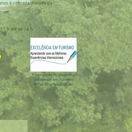
1 anos é cobrada metade da
 11 h até as 16 h
Participante do programa
Excelência em Turismo
(MTur, Braztoa, Sebrae)