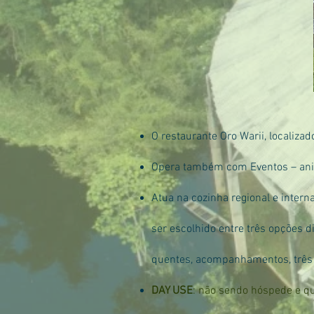
O restaurante Oro Warii, localiz
Opera também com Eventos – anive
Atua na cozinha regional e intern
ser escolhido entre três opções d
quentes, acompanhamentos, três
DAY USE
: não sendo hóspede e qu