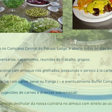
ado no Complexo Central do Pakaas Lodge, é aberto todos os dias 
rsários, casamentos, reuniões de trabalho, grupos.
acional com enfoque nos grelhados, possuindo o serviço à la carte
iárias com carne, peixe ou frango ) – e eventualmente Buffet Com
 sugestões de carnes e diversas sobremesas
erendo desfrutar da nossa culinária no almoço com direito ao uso