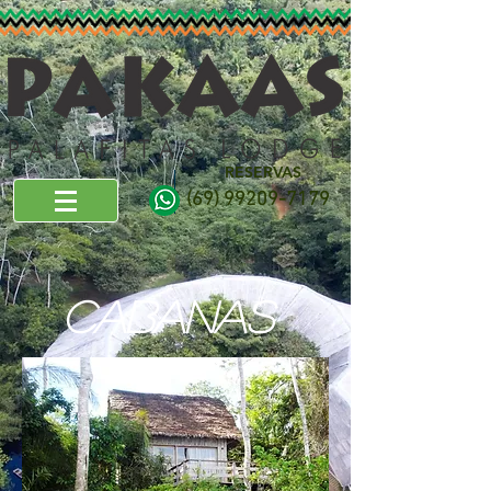
Pakaas Palafitas Lodge Hotel de Selva
RESERVAS
(69) 99209-7179
CABANAS