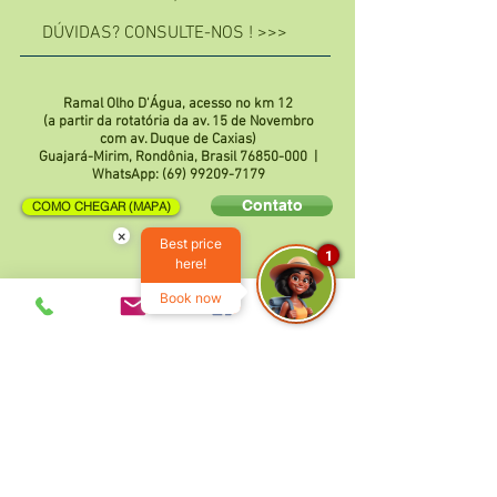
DÚVIDAS? CONSULTE-NOS ! >>>
Ramal Olho D'Água, acesso no km 12
(a partir da rotatória da av. 15 de Novembro
com av. Duque de Caxias)
Guajará-Mirim, Rondônia, Brasil
76850-000
|
WhatsApp:
(69) 99209-7179
Contato
COMO CHEGAR (MAPA)
×
Best price
1
here!
Book now
IR AO PAKAAS COM O GOOGLE MAPS!
Faça parte da nossa lista de emails
Não perca nossas promoções e
novidades!